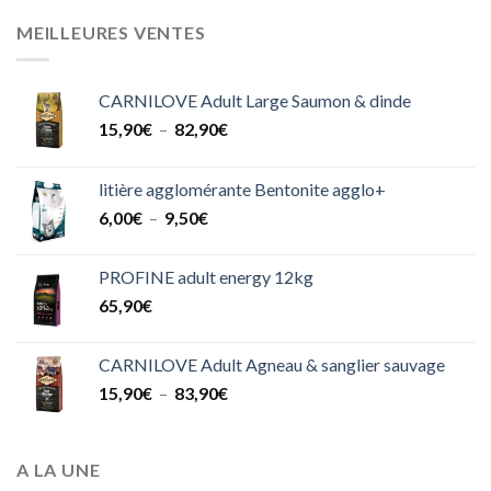
prix :
1,70€
MEILLEURES VENTES
à
21,90€
CARNILOVE Adult Large Saumon & dinde
Plage
15,90
€
–
82,90
€
de
prix :
litière agglomérante Bentonite agglo+
15,90€
Plage
6,00
€
–
9,50
€
à
de
82,90€
prix :
PROFINE adult energy 12kg
6,00€
65,90
€
à
9,50€
CARNILOVE Adult Agneau & sanglier sauvage
Plage
15,90
€
–
83,90
€
de
prix :
15,90€
A LA UNE
à