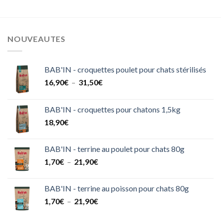
à
183,60€
NOUVEAUTES
BAB'IN - croquettes poulet pour chats stérilisés
Plage
16,90
€
–
31,50
€
de
prix :
BAB'IN - croquettes pour chatons 1,5kg
16,90€
18,90
€
à
31,50€
BAB'IN - terrine au poulet pour chats 80g
Plage
1,70
€
–
21,90
€
de
prix :
BAB'IN - terrine au poisson pour chats 80g
1,70€
Plage
1,70
€
–
21,90
€
à
de
21,90€