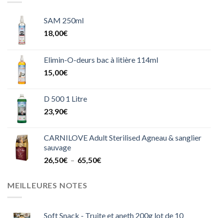
83,90€
SAM 250ml
18,00
€
Elimin-O-deurs bac à litière 114ml
15,00
€
D 500 1 Litre
23,90
€
CARNILOVE Adult Sterilised Agneau & sanglier
sauvage
Plage
26,50
€
–
65,50
€
de
prix :
MEILLEURES NOTES
26,50€
à
65,50€
Soft Snack - Truite et aneth 200g lot de 10