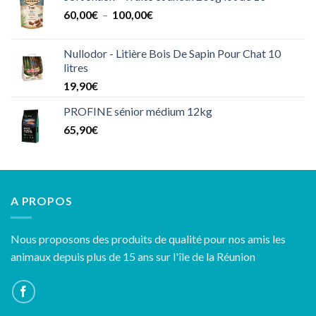
Plage
60,00
€
–
100,00
€
de
prix :
Nullodor - Litière Bois De Sapin Pour Chat 10
60,00€
litres
à
19,90
€
100,00€
PROFINE sénior médium 12kg
65,90
€
A PROPOS
Nous proposons des produits de qualité pour nos amis les
animaux depuis plus de 15 ans sur l'île de la Réunion