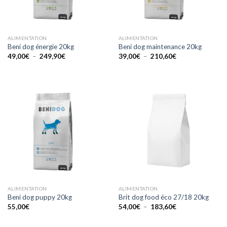
ALIMENTATION
ALIMENTATION
Beni dog énergie 20kg
Beni dog maintenance 20kg
Plage
Plage
49,00
€
–
249,90
€
39,00
€
–
210,60
€
de
de
prix :
prix :
49,00€
39,00€
à
à
249,90€
210,60€
ALIMENTATION
ALIMENTATION
Beni dog puppy 20kg
Brit dog food éco 27/18 20kg
Plage
55,00
€
54,00
€
–
183,60
€
de
prix :
54,00€