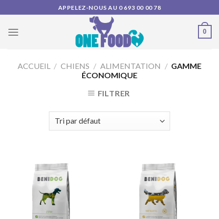
Skip
APPELEZ-NOUS AU 0 693 00 00 78
to
content
0
ACCUEIL
/
CHIENS
/
ALIMENTATION
/
GAMME
ÉCONOMIQUE
FILTRER