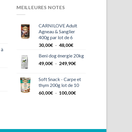
MEILLEURES NOTES
CARNILOVE Adult
Agneau & Sanglier
400g par lot de 6
Plage
30,00
€
–
48,00
€
 à
de
Beni dog énergie 20kg
prix :
Plage
49,00
€
–
249,90
30,00€
€
de
à
prix :
48,00€
Soft Snack - Carpe et
49,00€
thym 200g lot de 10
à
Plage
60,00
€
–
100,00
€
249,90€
de
prix :
60,00€
age
à
100,00€
x :