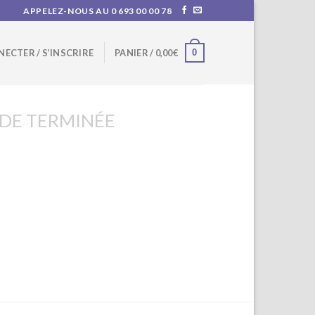
APPELEZ-NOUS AU 0 693 00 00 78
0
NECTER / S’INSCRIRE
PANIER /
0,00
€
E TERMINÉE