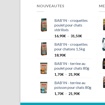
NOUVEAUTES
ME
BAB'IN - croquettes
poulet pour chats
stérilisés
Plage
16,90
€
–
31,50
€
de
BAB'IN - croquettes
prix :
pour chatons 1,5kg
16,90€
18,90
€
à
31,50€
BAB'IN - terrine au
poulet pour chats 80g
Plage
1,70
€
–
21,90
€
de
BAB'IN - terrine au
prix :
poisson pour chats 80g
1,70€
Plage
1,70
€
–
21,90
€
à
de
21,90€
prix :