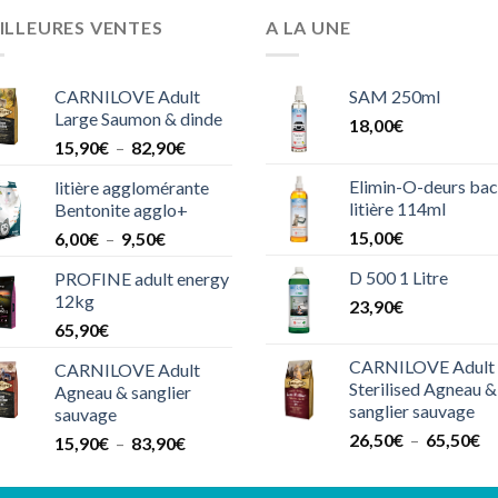
ILLEURES VENTES
A LA UNE
CARNILOVE Adult
SAM 250ml
Large Saumon & dinde
18,00
€
Plage
15,90
€
–
82,90
€
de
Elimin-O-deurs bac
litière agglomérante
prix :
litière 114ml
Bentonite agglo+
15,90€
Plage
15,00
€
6,00
€
–
9,50
€
à
de
82,90€
D 500 1 Litre
PROFINE adult energy
prix :
12kg
23,90
€
6,00€
65,90
€
à
9,50€
CARNILOVE Adult
CARNILOVE Adult
Sterilised Agneau &
Agneau & sanglier
sanglier sauvage
sauvage
Pl
26,50
€
–
65,50
€
Plage
15,90
€
–
83,90
€
de
de
pri
prix :