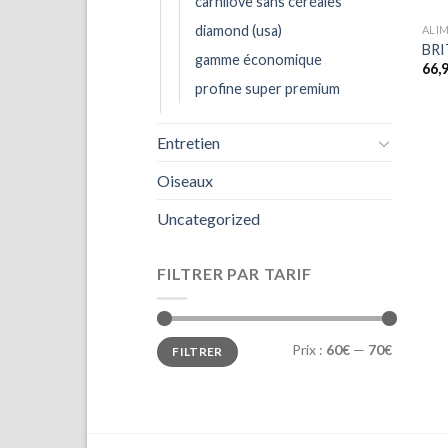
carnilove sans céréales
diamond (usa)
ALI
BRI
gamme économique
66,
profine super premium
Entretien
Oiseaux
Uncategorized
FILTRER PAR TARIF
Prix
Prix
Prix :
60€
—
70€
FILTRER
min
max