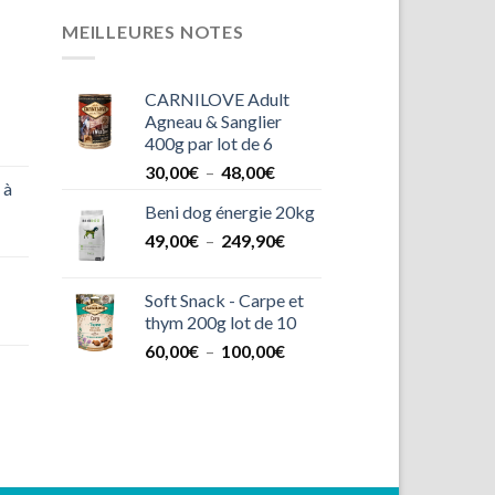
MEILLEURES NOTES
CARNILOVE Adult
Agneau & Sanglier
400g par lot de 6
Plage
30,00
€
–
48,00
€
 à
de
Beni dog énergie 20kg
prix :
Plage
49,00
€
–
249,90
30,00€
€
de
à
prix :
48,00€
Soft Snack - Carpe et
49,00€
thym 200g lot de 10
à
Plage
60,00
€
–
100,00
€
249,90€
de
prix :
60,00€
age
à
100,00€
x :