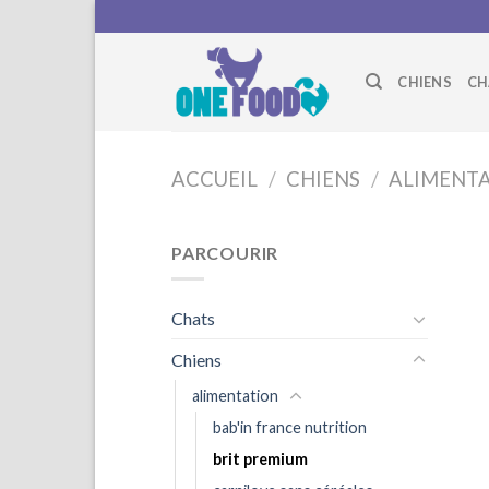
Skip
to
content
CHIENS
CH
ACCUEIL
/
CHIENS
/
ALIMENT
PARCOURIR
Chats
Chiens
alimentation
bab'in france nutrition
brit premium