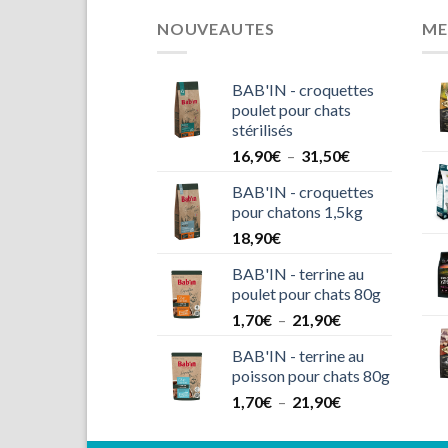
NOUVEAUTES
ME
BAB'IN - croquettes
poulet pour chats
stérilisés
Plage
16,90
€
–
31,50
€
de
BAB'IN - croquettes
prix :
pour chatons 1,5kg
16,90€
18,90
€
à
31,50€
BAB'IN - terrine au
poulet pour chats 80g
Plage
1,70
€
–
21,90
€
de
BAB'IN - terrine au
prix :
poisson pour chats 80g
1,70€
Plage
1,70
€
–
21,90
€
à
de
21,90€
prix :