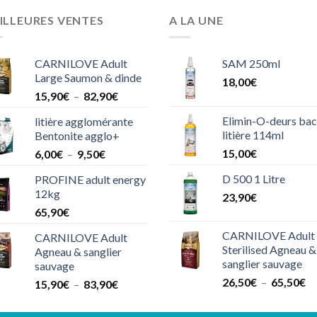
ILLEURES VENTES
A LA UNE
CARNILOVE Adult
SAM 250ml
Large Saumon & dinde
18,00
€
Plage
15,90
€
–
82,90
€
de
Elimin-O-deurs bac
litière agglomérante
prix :
litière 114ml
Bentonite agglo+
15,90€
Plage
15,00
€
6,00
€
–
9,50
€
à
de
82,90€
D 500 1 Litre
PROFINE adult energy
prix :
12kg
23,90
€
6,00€
65,90
€
à
9,50€
CARNILOVE Adult
CARNILOVE Adult
Sterilised Agneau &
Agneau & sanglier
sanglier sauvage
sauvage
Pl
26,50
€
–
65,50
€
Plage
15,90
€
–
83,90
€
de
de
pri
prix :