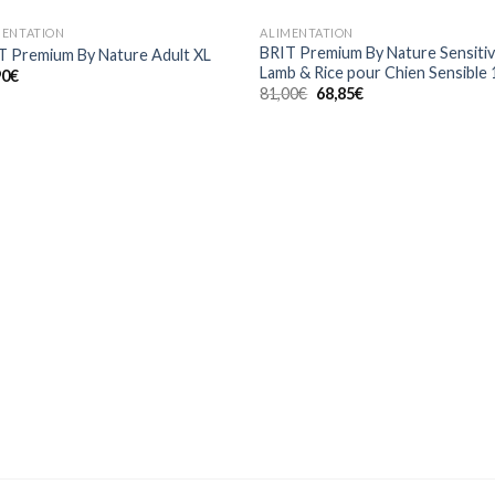
MENTATION
ALIMENTATION
BRIT Premium By Nature Sensiti
T Premium By Nature Adult XL
Lamb & Rice pour Chien Sensible
90
€
Le
Le
81,00
€
68,85
€
prix
prix
initial
actuel
était :
est :
81,00€.
68,85€.