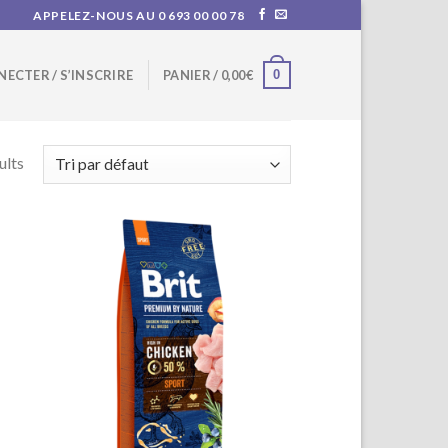
APPELEZ-NOUS AU 0 693 00 00 78
0
NECTER / S’INSCRIRE
PANIER /
0,00
€
ults