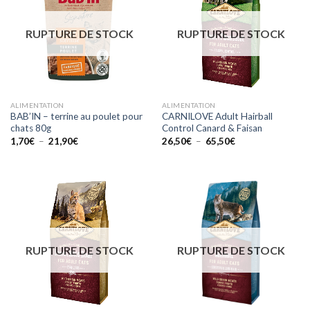
RUPTURE DE STOCK
RUPTURE DE STOCK
ALIMENTATION
ALIMENTATION
BAB’IN – terrine au poulet pour
CARNILOVE Adult Hairball
chats 80g
Control Canard & Faisan
Plage
Plage
1,70
€
–
21,90
€
26,50
€
–
65,50
€
de
de
prix :
prix :
1,70€
26,50€
à
à
21,90€
65,50€
RUPTURE DE STOCK
RUPTURE DE STOCK