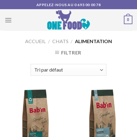
Skip
APPELEZ-NOUS AU 0 693 00 00 78
to
content
0
ACCUEIL
/
CHATS
/
ALIMENTATION
FILTRER