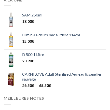
à
83,90€
SAM 250ml
18,00
€
Elimin-O-deurs bac à litière 114ml
15,00
€
D 500 1 Litre
23,90
€
CARNILOVE Adult Sterilised Agneau & sanglier
sauvage
Plage
26,50
€
–
65,50
€
de
prix :
MEILLEURES NOTES
26,50€
à