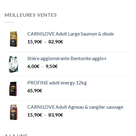
21,90€
prix :
1,70€
MEILLEURES VENTES
à
21,90€
CARNILOVE Adult Large Saumon & dinde
Plage
15,90
€
–
82,90
€
de
prix :
litière agglomérante Bentonite agglo+
15,90€
Plage
6,00
€
–
9,50
€
à
de
82,90€
prix :
PROFINE adult energy 12kg
6,00€
65,90
€
à
9,50€
CARNILOVE Adult Agneau & sanglier sauvage
Plage
15,90
€
–
83,90
€
de
prix :
15,90€
A LA UNE