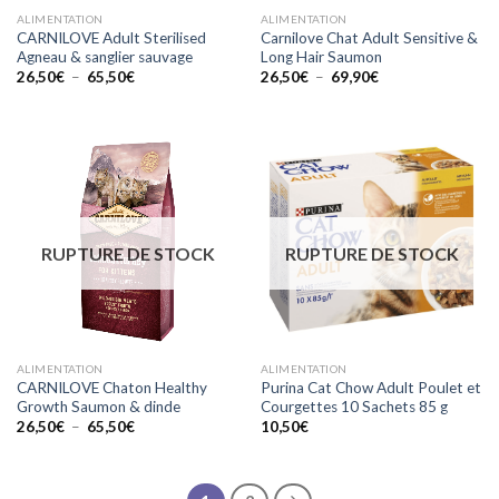
ALIMENTATION
ALIMENTATION
CARNILOVE Adult Sterilised
Carnilove Chat Adult Sensitive &
Agneau & sanglier sauvage
Long Hair Saumon
Plage
Plage
26,50
€
–
65,50
€
26,50
€
–
69,90
€
de
de
prix :
prix :
26,50€
26,50€
à
à
65,50€
69,90€
RUPTURE DE STOCK
RUPTURE DE STOCK
ALIMENTATION
ALIMENTATION
CARNILOVE Chaton Healthy
Purina Cat Chow Adult Poulet et
Growth Saumon & dinde
Courgettes 10 Sachets 85 g
Plage
26,50
€
–
65,50
€
10,50
€
de
prix :
26,50€
à
65,50€