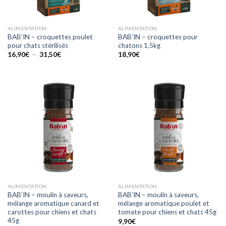
ALIMENTATION
ALIMENTATION
BAB’IN – croquettes poulet
BAB’IN – croquettes pour
pour chats stérilisés
chatons 1,5kg
Plage
16,90
€
–
31,50
€
18,90
€
de
prix :
16,90€
à
31,50€
ALIMENTATION
ALIMENTATION
BAB’IN – moulin à saveurs,
BAB’IN – moulin à saveurs,
mélange aromatique canard et
mélange aromatique poulet et
carottes pour chiens et chats
tomate pour chiens et chats 45g
45g
9,90
€