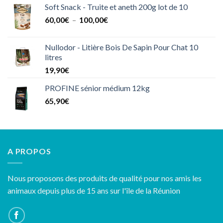
65,50€
Soft Snack - Truite et aneth 200g lot de 10
Plage
60,00
€
–
100,00
€
de
prix :
Nullodor - Litière Bois De Sapin Pour Chat 10
60,00€
litres
à
19,90
€
100,00€
PROFINE sénior médium 12kg
65,90
€
A PROPOS
Nous proposons des produits de qualité pour nos amis les
animaux depuis plus de 15 ans sur l'île de la Réunion