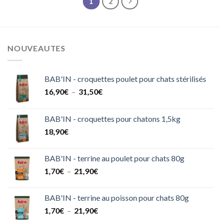
1
2
NOUVEAUTES
BAB'IN - croquettes poulet pour chats stérilisés
Plage
16,90
€
–
31,50
€
de
prix :
BAB'IN - croquettes pour chatons 1,5kg
16,90€
18,90
€
à
31,50€
BAB'IN - terrine au poulet pour chats 80g
Plage
1,70
€
–
21,90
€
de
prix :
BAB'IN - terrine au poisson pour chats 80g
1,70€
Plage
1,70
€
–
21,90
€
à
de