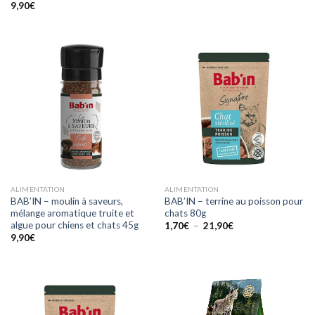
9,90
€
ALIMENTATION
ALIMENTATION
BAB’IN – moulin à saveurs,
BAB’IN – terrine au poisson pour
mélange aromatique truite et
chats 80g
algue pour chiens et chats 45g
Plage
1,70
€
–
21,90
€
de
9,90
€
prix :
1,70€
à
21,90€