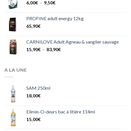
Plage
6,00
€
–
9,50
€
à
de
82,90€
prix :
PROFINE adult energy 12kg
6,00€
65,90
€
à
9,50€
CARNILOVE Adult Agneau & sanglier sauvage
Plage
15,90
€
–
83,90
€
de
prix :
15,90€
A LA UNE
à
83,90€
SAM 250ml
18,00
€
Elimin-O-deurs bac à litière 114ml
15,00
€