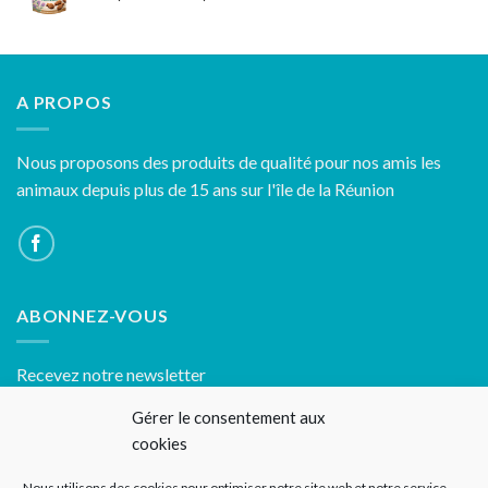
de
249,90€
prix :
60,00€
à
A PROPOS
100,00€
Nous proposons des produits de qualité pour nos amis les
animaux depuis plus de 15 ans sur l'île de la Réunion
ABONNEZ-VOUS
Recevez notre newsletter
Gérer le consentement aux
cookies
Nous utilisons des cookies pour optimiser notre site web et notre service.