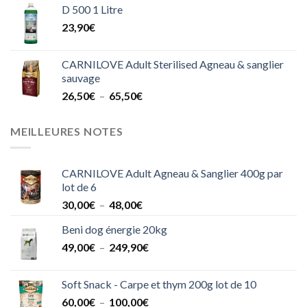
D 500 1 Litre
23,90
€
CARNILOVE Adult Sterilised Agneau & sanglier
sauvage
Plage
26,50
€
–
65,50
€
de
prix :
MEILLEURES NOTES
26,50€
à
65,50€
CARNILOVE Adult Agneau & Sanglier 400g par
lot de 6
Plage
30,00
€
–
48,00
€
de
Beni dog énergie 20kg
prix :
Plage
49,00
€
–
249,90
30,00€
€
de
à
prix :
48,00€
Soft Snack - Carpe et thym 200g lot de 10
49,00€
Plage
60,00
€
–
100,00
€
à