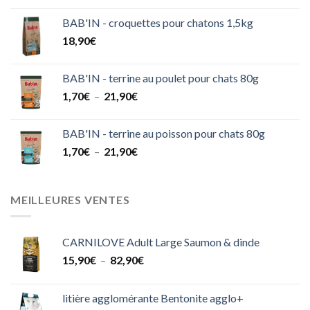
prix :
BAB'IN - croquettes pour chatons 1,5kg
16,90€
18,90
€
à
31,50€
BAB'IN - terrine au poulet pour chats 80g
Plage
1,70
€
–
21,90
€
de
prix :
BAB'IN - terrine au poisson pour chats 80g
1,70€
Plage
1,70
€
–
21,90
€
à
de
21,90€
prix :
1,70€
MEILLEURES VENTES
à
21,90€
CARNILOVE Adult Large Saumon & dinde
Plage
15,90
€
–
82,90
€
de
prix :
litière agglomérante Bentonite agglo+
15,90€