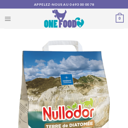
Skip
APPELEZ-NOUS AU 0 693 00 00 78
to
content
0