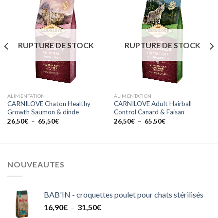
RUPTURE DE STOCK
RUPTURE DE STOCK
ALIMENTATION
ALIMENTATION
CARNILOVE Chaton Healthy
CARNILOVE Adult Hairball
Growth Saumon & dinde
Control Canard & Faisan
Plage
Plage
26,50
€
–
65,50
€
26,50
€
–
65,50
€
de
de
prix :
prix :
26,50€
26,50€
à
à
65,50€
65,50€
NOUVEAUTES
BAB'IN - croquettes poulet pour chats stérilisés
Plage
16,90
€
–
31,50
€
de