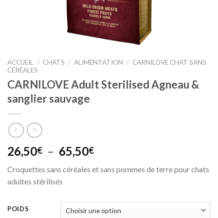
ACCUEIL
/
CHATS
/
ALIMENTATION
/
CARNILOVE CHAT SANS
CÉRÉALES
CARNILOVE Adult Sterilised Agneau &
sanglier sauvage
Plage
26,50
–
65,50
€
€
de
Croquettes sans céréales et sans pommes de terre pour chats
prix :
adultes stérilisés
26,50€
à
65,50€
POIDS