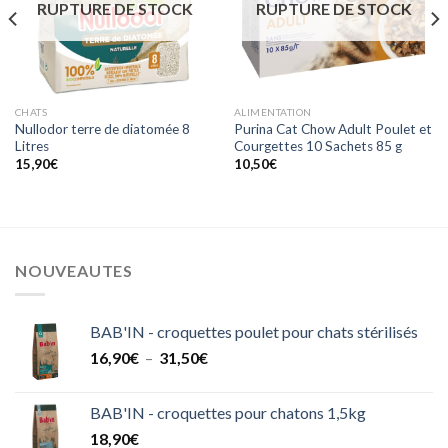
RUPTURE DE STOCK
RUPTURE DE STOCK
CHATS
ALIMENTATION
Nullodor terre de diatomée 8
Purina Cat Chow Adult Poulet et
Litres
Courgettes 10 Sachets 85 g
15,90
€
10,50
€
NOUVEAUTES
BAB'IN - croquettes poulet pour chats stérilisés
Plage
16,90
€
–
31,50
€
de
prix :
BAB'IN - croquettes pour chatons 1,5kg
16,90€
18,90
€
à