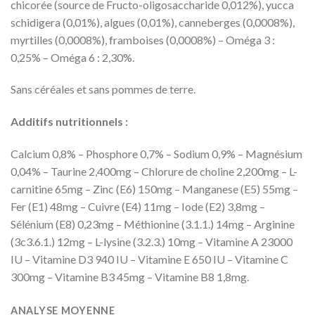
chicorée (source de Fructo-oligosaccharide 0,012%), yucca
schidigera (0,01%), algues (0,01%), canneberges (0,0008%),
myrtilles (0,0008%), framboises (0,0008%) – Oméga 3 :
0,25% – Oméga 6 : 2,30%.
Sans céréales et sans pommes de terre.
Additifs nutritionnels :
Calcium 0,8% – Phosphore 0,7% – Sodium 0,9% – Magnésium
0,04% – Taurine 2,400mg – Chlorure de choline 2,200mg – L-
carnitine 65mg – Zinc (E6) 150mg – Manganese (E5) 55mg –
Fer (E1) 48mg – Cuivre (E4) 11mg – Iode (E2) 3,8mg –
Sélénium (E8) 0,23mg – Méthionine (3.1.1.) 14mg – Arginine
(3c3.6.1.) 12mg – L-lysine (3.2.3.) 10mg – Vitamine A 23000
IU – Vitamine D3 940 IU – Vitamine E 650 IU – Vitamine C
300mg – Vitamine B3 45mg – Vitamine B8 1,8mg.
ANALYSE MOYENNE