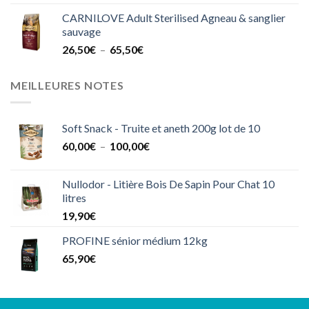
CARNILOVE Adult Sterilised Agneau & sanglier
sauvage
Plage
26,50
€
–
65,50
€
de
prix :
MEILLEURES NOTES
26,50€
à
65,50€
Soft Snack - Truite et aneth 200g lot de 10
Plage
60,00
€
–
100,00
€
de
prix :
Nullodor - Litière Bois De Sapin Pour Chat 10
60,00€
litres
à
19,90
€
100,00€
PROFINE sénior médium 12kg
65,90
€