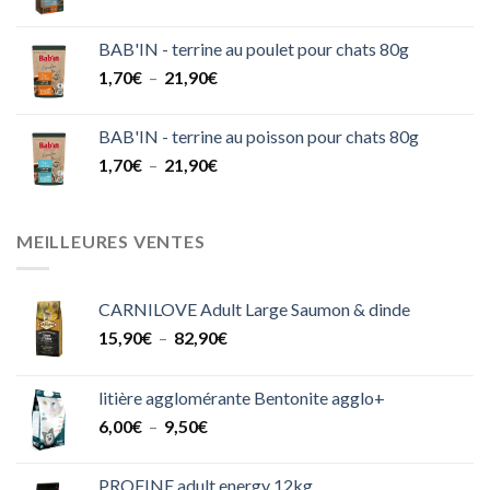
31,50€
BAB'IN - terrine au poulet pour chats 80g
Plage
1,70
€
–
21,90
€
de
prix :
BAB'IN - terrine au poisson pour chats 80g
1,70€
Plage
1,70
€
–
21,90
€
à
de
21,90€
prix :
1,70€
MEILLEURES VENTES
à
21,90€
CARNILOVE Adult Large Saumon & dinde
Plage
15,90
€
–
82,90
€
de
prix :
litière agglomérante Bentonite agglo+
15,90€
Plage
6,00
€
–
9,50
€
à
de
82,90€
prix :
PROFINE adult energy 12kg