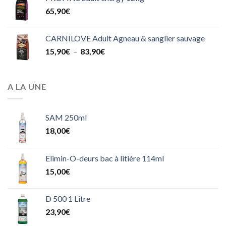
6,00€
65,90
€
à
9,50€
CARNILOVE Adult Agneau & sanglier sauvage
Plage
15,90
€
–
83,90
€
de
prix :
15,90€
A LA UNE
à
83,90€
SAM 250ml
18,00
€
Elimin-O-deurs bac à litière 114ml
15,00
€
D 500 1 Litre
23,90
€