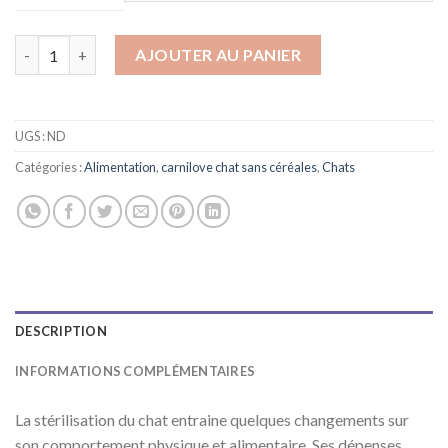
quantité de CARNILOVE Adult Sterilised Agneau & sanglier sau
AJOUTER AU PANIER
UGS :
ND
Catégories :
Alimentation
,
carnilove chat sans céréales
,
Chats
DESCRIPTION
INFORMATIONS COMPLÉMENTAIRES
La stérilisation du chat entraine quelques changements sur
son comportement physique et alimentaire. Ses dépenses