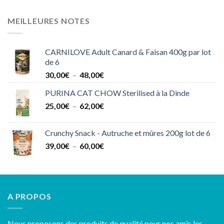
de
prix :
MEILLEURES NOTES
26,50€
à
65,50€
CARNILOVE Adult Canard & Faisan 400g par lot
de 6
Plage
30,00
€
–
48,00
€
de
PURINA CAT CHOW Sterilised à la Dinde
prix :
Plage
25,00
€
–
62,00
€
30,00€
de
à
prix :
48,00€
Crunchy Snack - Autruche et mûres 200g lot de 6
25,00€
Plage
39,00
€
–
60,00
€
à
de
62,00€
prix :
39,00€
à
A PROPOS
60,00€
Nous proposons des produits de qualité pour nos amis les