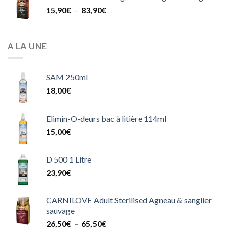
Plage
15,90
€
–
83,90
€
de
prix :
15,90€
A LA UNE
à
83,90€
SAM 250ml
18,00
€
Elimin-O-deurs bac à litière 114ml
15,00
€
D 500 1 Litre
23,90
€
CARNILOVE Adult Sterilised Agneau & sanglier
sauvage
Plage
26,50
€
–
65,50
€