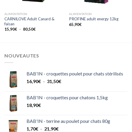
ALIMENTATION
ALIMENTATION
CARNILOVE Adult Canard &
PROFINE adult energy 12kg
faisan
65,90
€
Plage
15,90
€
–
80,50
€
de
prix :
15,90€
à
80,50€
NOUVEAUTES
BAB'IN - croquettes poulet pour chats stérilisés
Plage
16,90
€
–
31,50
€
de
prix :
BAB'IN - croquettes pour chatons 1,5kg
16,90€
18,90
€
à
31,50€
BAB'IN - terrine au poulet pour chats 80g
Plage
1,70
€
–
21,90
€