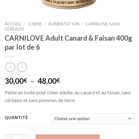
ACCUEIL
/
CHIENS
/
ALIMENTATION
/
CARNILOVE SANS
CÉRÉALES
CARNILOVE Adult Canard & Faisan 400g
par lot de 6
Plage
30,00
–
48,00
€
€
de
Pâtée en boîte pour chien adulte, au canard et au faisan, sans
prix :
céréales et sans pommes de terre
30,00€
à
48,00€
QUANTITÉ
quantité de CARNILOVE Adult Canard & Faisan 400g par lot de 