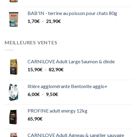
de
prix :
BAB'IN - terrine au poisson pour chats 80g
1,70€
Plage
1,70
€
–
21,90
€
à
de
21,90€
prix :
1,70€
MEILLEURES VENTES
à
21,90€
CARNILOVE Adult Large Saumon & dinde
Plage
15,90
€
–
82,90
€
de
prix :
litière agglomérante Bentonite agglo+
15,90€
Plage
6,00
€
–
9,50
€
à
de
82,90€
prix :
PROFINE adult energy 12kg
6,00€
65,90
€
à
9,50€
CARNILOVE Adult Agneau & sanglier sauvage