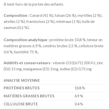
À tenir hors de la portée des enfants.
Composition
: Canard (41 %), faisan (26 %), myrtilles (2 %),
airelles (2 %), framboises (2 %), minéraux (1 %), huile de
saumon (0,1 %).
Composition analytique
: protéine brute 10,8 %, teneur en
matières grasses 6,9 %, cendres brutes 2,5 %, cellulose brute
0,4 %, humidité 75 %.
Additifs et conservateurs
: vitamin D3 (E671) 200 IU, zinc
(E6) 15 mg, manganese (E5) 3 mg, iodine (E2) 0,75 mg
ANALYSE MOYENNE
PROTÉINES BRUTES
10.8 %
MATIÈRES GRASSES BRUTES
6.9 %
CELLULOSE BRUTE
0.4 %